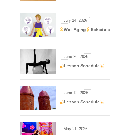
July
14
,
2026
Well Aging
Schedule
June
26
,
2026
Lesson Schedule
June
12
,
2026
Lesson Schedule
May
21
,
2026