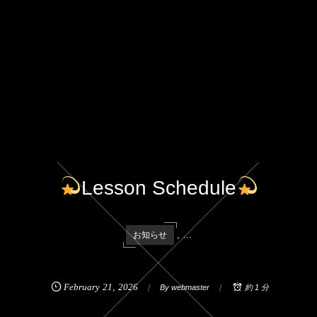
Lesson Schedule
, …
お知らせ
February
21
,
2026
By
webmaster
約 1 分