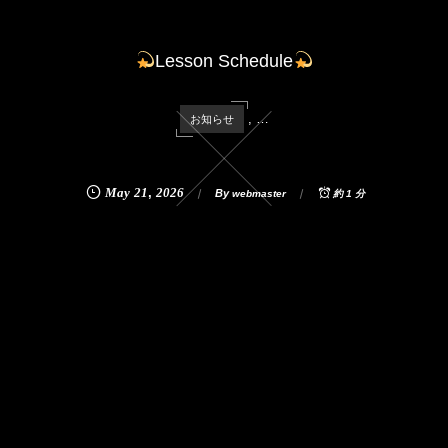
Lesson Schedule
, …
お知らせ
May
21
,
2026
By
webmaster
約 1 分