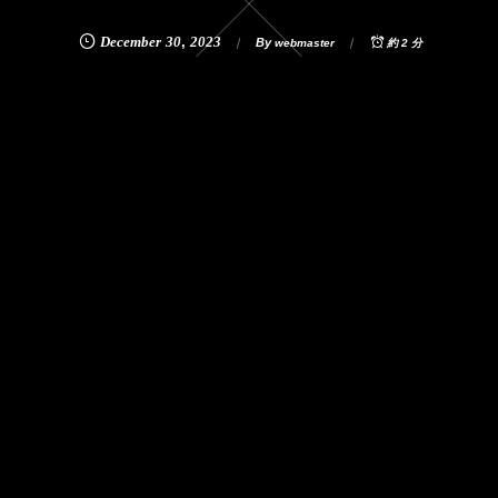
December
30
,
2023
By
webmaster
約 2 分